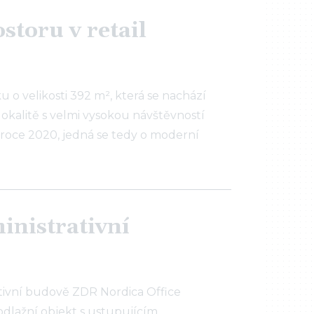
toru v retail
o velikosti 392 m², která se nachází
lokalitě s velmi vysokou návštěvností
roce 2020, jedná se tedy o moderní
inistrativní
tivní budově ZDR Nordica Office
podlažní objekt s ustupujícím