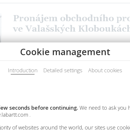
Pronájem obchodního pr
ve Valašských Kloboukác
Dovolujeme si Vám představit jedinečnou příležito
komerčních prostor v moderním obchodním centr
nabídka je ideální pro značky a podnikatele, kteří 
s vysokým obchodním potenciálem a stabilní záka
Nabídka pronájmu obchod
v hypermarketu Albert v 
Nabízíme k pronájmu obchodní jednotku o výměř