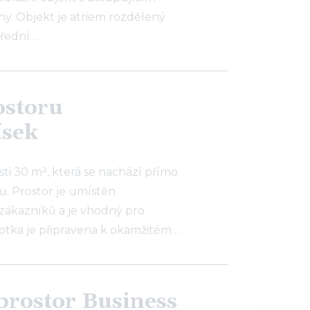
. Objekt je atriem rozdělený
třední…
ostoru
ísek
i 30 m², která se nachází přímo
u. Prostor je umístěn
zákazníků a je vhodný pro
otka je připravena k okamžitém…
prostor Business