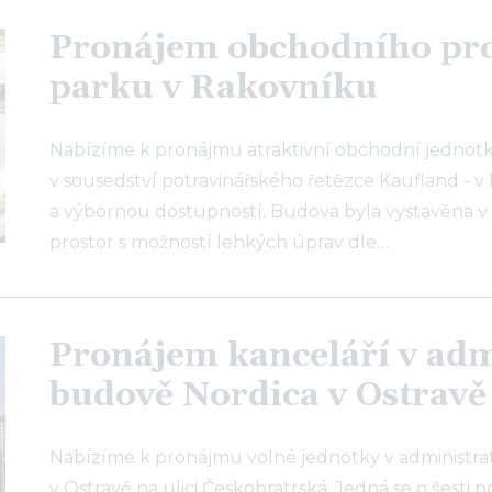
Pronájem obchodního pros
parku v Rakovníku
Nabízíme k pronájmu atraktivní obchodní jednotku 
v sousedství potravinářského řetězce Kaufland - v 
a výbornou dostupností. Budova byla vystavěna v 
prostor s možností lehkých úprav dle…
Pronájem kanceláří v adm
budově Nordica v Ostravě
Nabízíme k pronájmu volné jednotky v administra
v Ostravě na ulici Českobratrská. Jedná se o šesti 