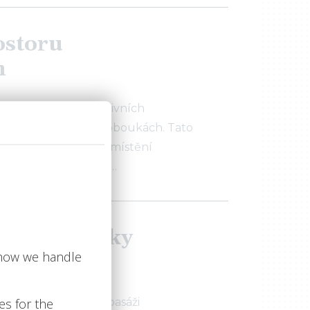
ostoru
h
st k pronájmu atraktivních
u ve Valašských Kloboukách. Tato
hledají strategické umístění
znickou základnou. …
ní jednotky
Plzni
e 44m²v zavedené pasáži