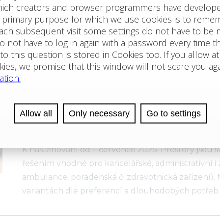
hypermarketu Albert na adrese Gerská, Plzeň - Bo
každodenní návštěvností díky silnému nájemci Albe
zákazníků po celý den. Jednotka se nachází v hu
Pronájem komerčních pr
v administrativním objektu
v Třinci
K nastěhování od 1. července 2025. Prostory jsou
řešením vhodné pro kancelářské, administrativní i 
ambulance, poradenská či zdravotnická zařízení).
variantách dle preferencí a dlouhodobých potřeb