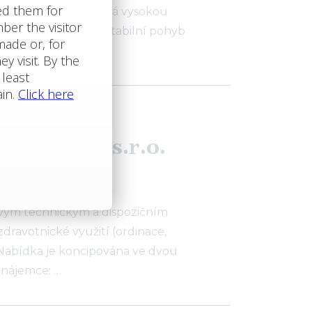
levec. Lokalita vyniká vysokou
rt, který zajišťuje stabilní pohyb
stě obydlené…
ostor
 Trinfin, s.r.o.
 svým technickým a dispozičním
zdravotnické využití (ordinace,
 Nabídka je koncipována ve dvou
 nájemce: …