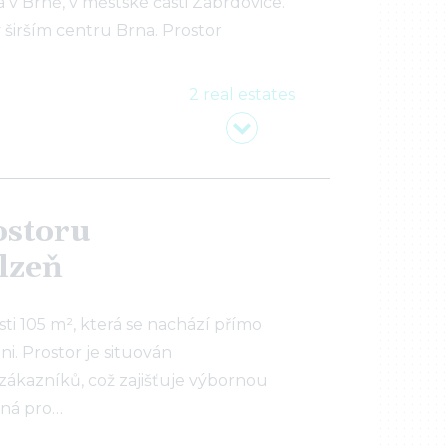
 v Brně, v městské části Zábrdovice.
 širším centru Brna. Prostor
…
2 real estates
ostoru
lzeň
i 105 m², která se nachází přímo
ni. Prostor je situován
ákazníků, což zajišťuje výbornou
dná pro…