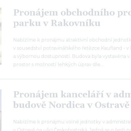
Pronájem obchodního pros
parku v Rakovníku
Nabízíme k pronájmu atraktivní obchodní jednotku 
v sousedství potravinářského řetězce Kaufland - v 
a výbornou dostupností. Budova byla vystavěna v 
prostor s možností lehkých úprav dle…
Pronájem kanceláří v adm
budově Nordica v Ostravě
Nabízíme k pronájmu volné jednotky v administra
v Ostravě na ulici Českobratrská. Jedná se o šesti 