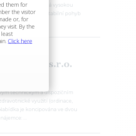
levec. Lokalita vyniká vysokou
rt, který zajišťuje stabilní pohyb
stě obydlené…
ostor
 Trinfin, s.r.o.
 svým technickým a dispozičním
zdravotnické využití (ordinace,
 Nabídka je koncipována ve dvou
 nájemce: …