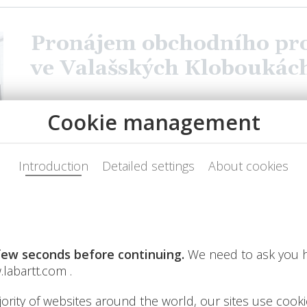
Pronájem obchodního pr
ve Valašských Kloboukác
Dovolujeme si Vám představit jedinečnou příležito
komerčních prostor v moderním obchodním centr
nabídka je ideální pro značky a podnikatele, kteří 
s vysokým obchodním potenciálem a stabilní záka
Nabídka pronájmu obchod
v hypermarketu Albert v 
Nabízíme k pronájmu obchodní jednotku o výměř