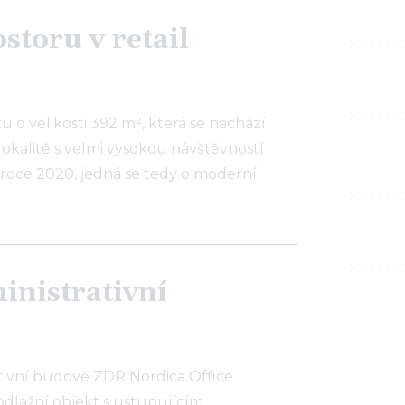
toru v retail
o velikosti 392 m², která se nachází
lokalitě s velmi vysokou návštěvností
roce 2020, jedná se tedy o moderní
inistrativní
tivní budově ZDR Nordica Office
podlažní objekt s ustupujícím