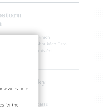
ostoru
h
st k pronájmu atraktivních
u ve Valašských Kloboukách. Tato
hledají strategické umístění
znickou základnou. …
ní jednotky
Plzni
e 44m²v zavedené pasáži