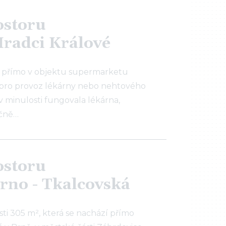
ostoru
Hradci Králové
 přímo v objektu supermarketu
na pro provoz lékárny nebo nehtového
v minulosti fungovala lékárna,
ičně…
ostoru
rno - Tkalcovská
i 305 m², která se nachází přímo