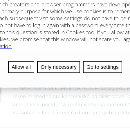
hypermarketu Albert na adrese Gerská, Plzeň - Bo
každodenní návštěvností díky silnému nájemci Albe
zákazníků po celý den. Jednotka se nachází v hu
Pronájem komerčních pr
v administrativním objektu
v Třinci
K nastěhování od 1. července 2025. Prostory jsou
řešením vhodné pro kancelářské, administrativní i 
ambulance, poradenská či zdravotnická zařízení).
variantách dle preferencí a dlouhodobých potřeb