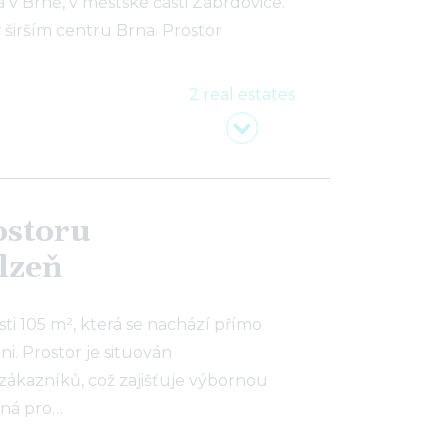
 v Brně, v městské části Zábrdovice.
 širším centru Brna. Prostor
…
2 real estates
ostoru
lzeň
i 105 m², která se nachází přímo
ni. Prostor je situován
ákazníků, což zajišťuje výbornou
dná pro…