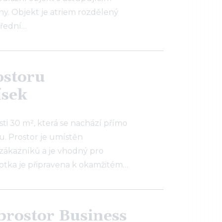
. Objekt je atriem rozdělený
třední…
ostoru
ísek
i 30 m², která se nachází přímo
u. Prostor je umístěn
zákazníků a je vhodný pro
otka je připravena k okamžitém…
prostor Business