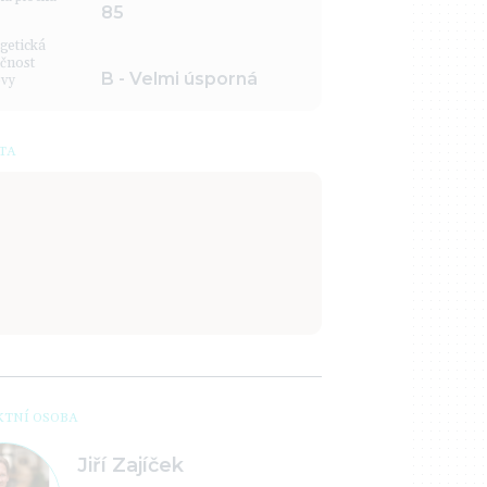
85
getická
čnost
B - Velmi úsporná
vy
TA
TNÍ OSOBA
Jiří Zajíček