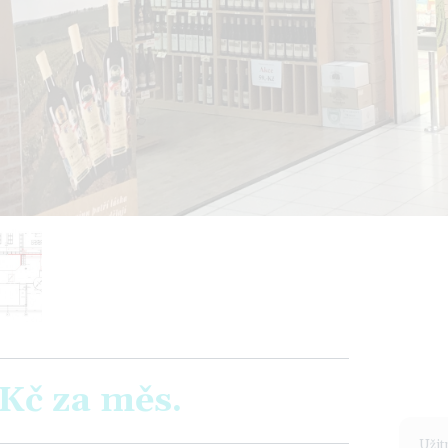
Kč
za měs.
Užit