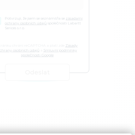
Potvrzuji, že jsem se seznámil/la se
zásadami
ochrany osobních údajů
společnosti Labartt
Serices s.r.o.
tránku chrání reCAPTCHA a platí zde
Zásady
chrany osobních údajů
a
Smluvní podmínky
společnosti Google
Odeslat