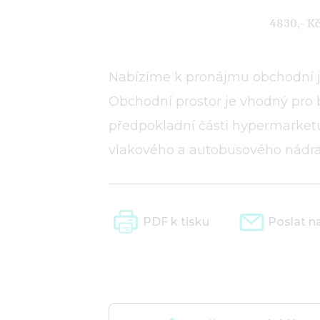
4830,- Kč
Nabízíme k pronájmu obchodní j
Obchodní prostor je vhodný pro b
předpokladní části hypermarket
vlakového a autobusového nádraž
PDF k tisku
Poslat n