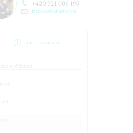
+420 721 006 195
jzajicek@labartt.com
KONTAKTUJTE NÁS
éno a příjmení
lefon
mail
taz