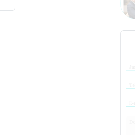
Jm
Te
E-
Do