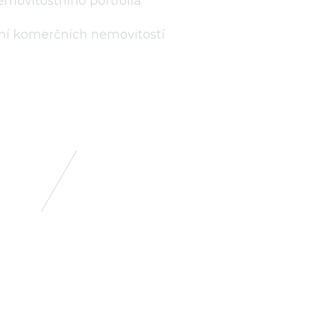
movitostního portfolia
í komerčních nemovitostí