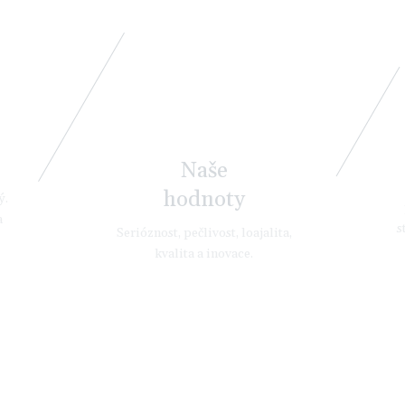
Naše
hodnoty
ý.
a
s
Serióznost, pečlivost, loajalita,
kvalita a inovace.