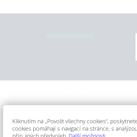
SPOLEČNÝ PROJEKT
Labartt Properties
Hom
Římská 12, 120 00 Praha 2
O spo
Nabíd