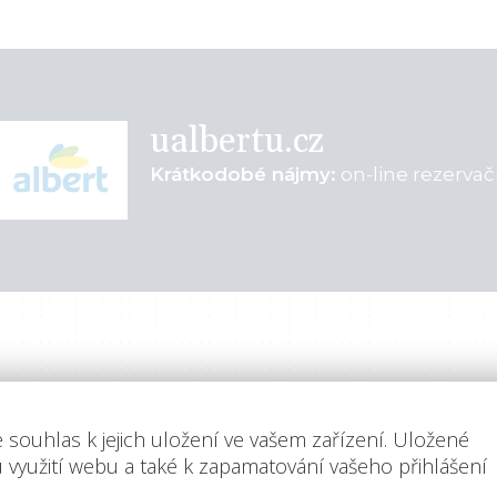
ualbertu.cz
Krátkodobé nájmy:
on-line rezerva
e
Ochrana osobních údajů
lečnosti
English version
ka nemovitostí