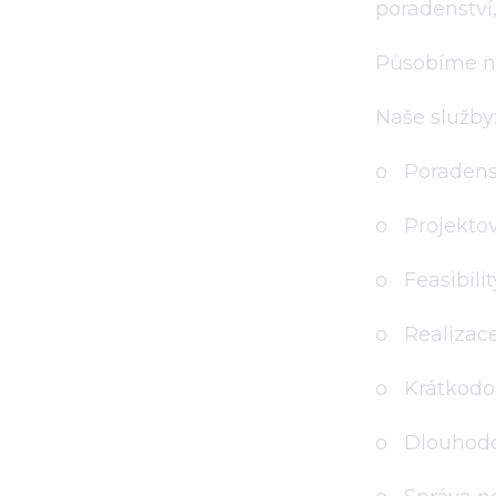
poradenství,
Působíme na
Naše služby
o Poradens
o Projektov
o Feasibili
o Realizace
o Krátkodo
o Dlouhodo