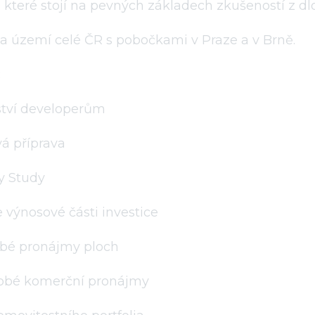
 které stojí na pevných základech zkušeností z dl
 území celé ČR s pobočkami v Praze a v Brně.
:
tví developerům
á příprava
ty Study
 výnosové části investice
bé pronájmy ploch
bé komerční pronájmy