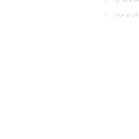
o Správa ne
o Oceňován