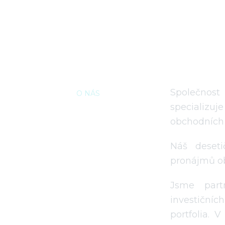
Společnost
O NÁS
specializ
obchodních 
Náš deseti
pronájmů ob
Jsme part
investičníc
portfolia. 