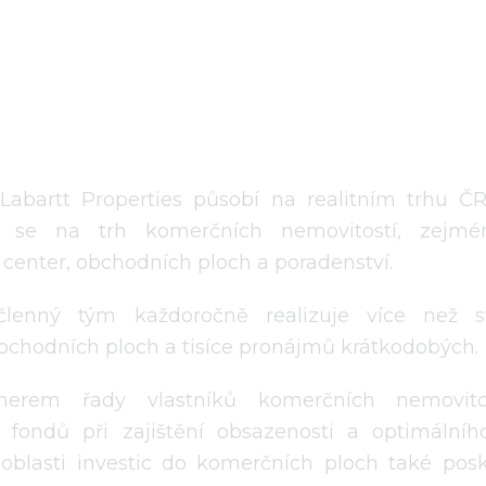
 Labartt Properties působí na realitním trhu 
uje se na trh komerčních nemovitostí, zejm
center, obchodních ploch a poradenství.
členný tým každoročně realizuje více než 
chodních ploch a tisíce pronájmů krátkodobých.
nerem řady vlastníků komerčních nemovitos
h fondů při zajištění obsazenosti a optimálníh
V oblasti investic do komerčních ploch také po