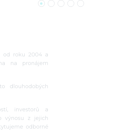
ČR od roku 2004 a
éna na pronájem
sto dlouhodobých
tí, investorů a
o výnosu z jejich
skytujeme odborné