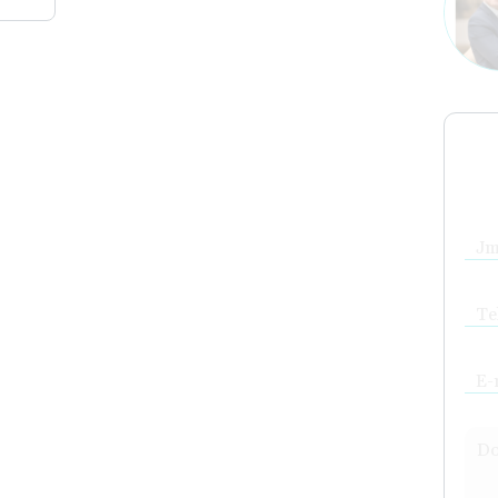
Jm
Te
E-
Do