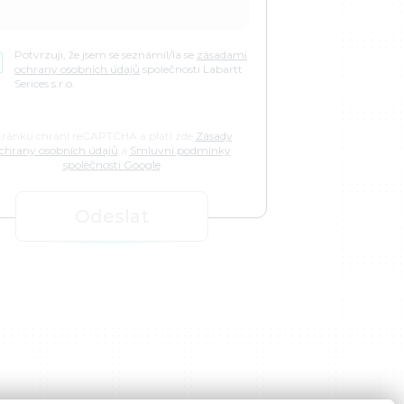
Potvrzuji, že jsem se seznámil/la se
zásadami
ochrany osobních údajů
společnosti Labartt
Serices s.r.o.
tránku chrání reCAPTCHA a platí zde
Zásady
chrany osobních údajů
a
Smluvní podmínky
společnosti Google
Odeslat