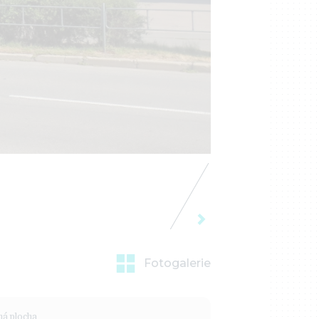
Fotogalerie
ná plocha