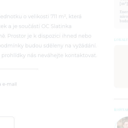
[m²]
Ener
notku o velikosti 711 m², která
náro
budo
ek a je součástí OC Slatinka
. Prostor je k dispozici ihned nebo
LOKALI
 podmínky budou sděleny na vyžádání.
 prohlídky nás neváhejte kontaktovat.
a e-mail
KONTAK