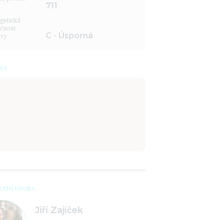
711
getická
čnost
C - Úsporná
vy
TA
TNÍ OSOBA
Jiří Zajíček