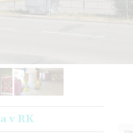
a v RK
Užit