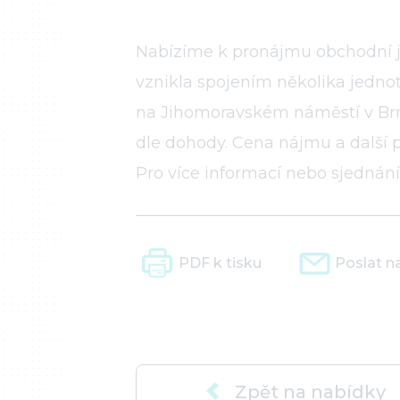
Nabízíme k pronájmu obchodní jed
vznikla spojením několika jednot
na Jihomoravském náměstí v Brně
dle dohody. Cena nájmu a další
Pro více informací nebo sjednání
PDF k tisku
Poslat n
Zpět na nabídky
>