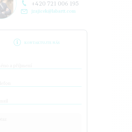
+420 721 006 195
jzajicek@labartt.com
KONTAKTUJTE NÁS
éno a příjmení
lefon
mail
taz