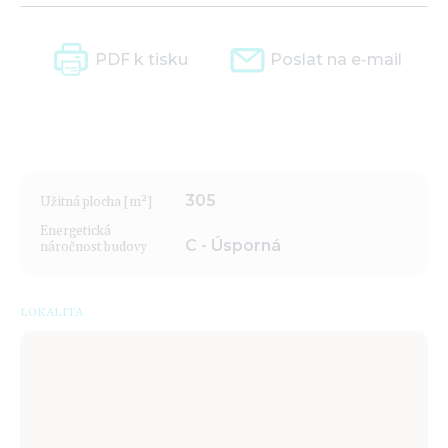
PDF k tisku
Poslat na e-mail
305
Užitná plocha [m²]
Energetická
C - Úsporná
náročnost budovy
LOKALITA