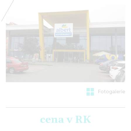
prostor pro váš úspěch
Fotogalerie
cena v RK