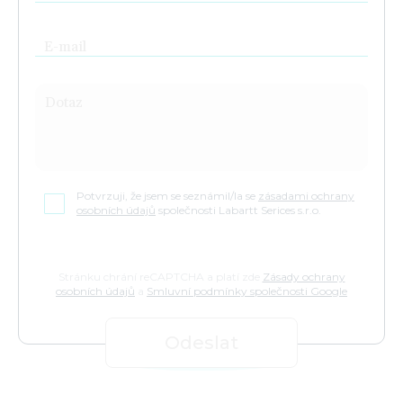
E-mail
Dotaz
Potvrzuji, že jsem se seznámil/la se
zásadami ochrany
osobních údajů
společnosti Labartt Serices s.r.o.
Stránku chrání reCAPTCHA a platí zde
Zásady ochrany
osobních údajů
a
Smluvní podmínky společnosti Google
Odeslat