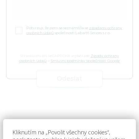
prostor pro váš úspěch
Potvrzuji, že jsem se seznámil/la se
zásadami ochrany
osobních údajů
společnosti Labartt Serices s.r.o.
Stránku chrání reCAPTCHA a platí zde
Zásady ochrany
osobních údajů
a
Smluvní podmínky společnosti Google
Odeslat