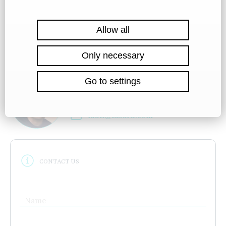
BROKER
Lukáš Laun
+420 777 172 007
laun@labartt.com
CONTACT US
Name