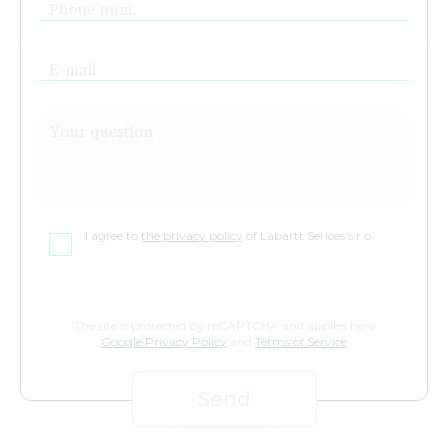
Phone num.
E-mail
Your question
I agree to
the privacy policy
of Labartt Serices s.r.o.
The site is protected by reCAPTCHA and applies here
Google Privacy Policy
and
Terms of Service
Send