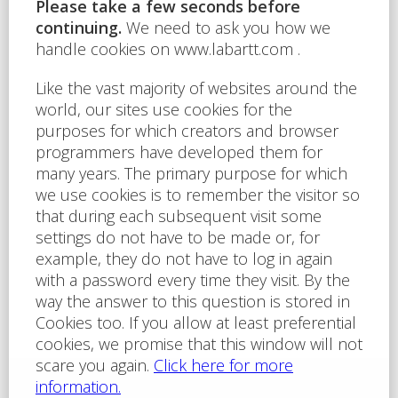
Send to e-mail
105
Total area [m2]
G - Extremely
Energy efficiency
uneconomical
rating
LOCALITY