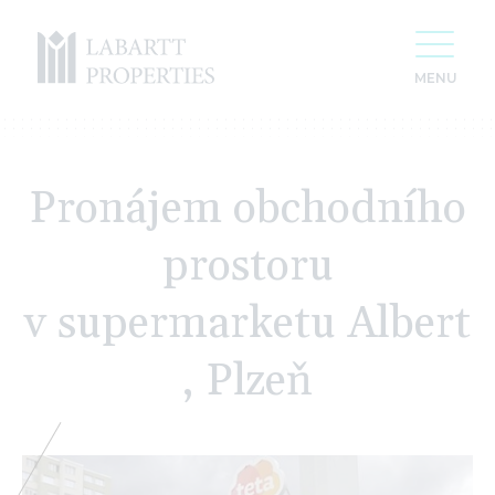
Pronájem obchodního
prostoru
v supermarketu Albert
, Plzeň
For 20 years we have been creating space
for your success