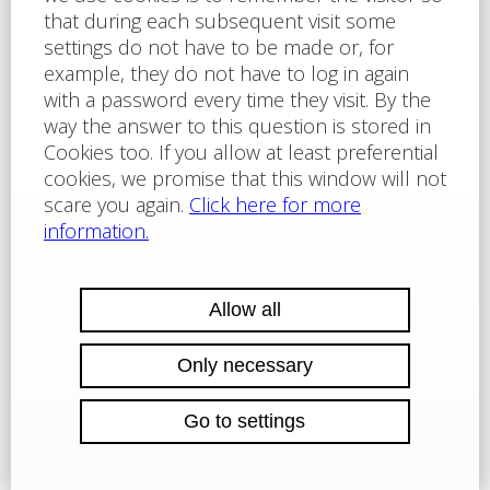
umožňují, aby si webové stránky zapamatovaly
informace, které mění, jak se webová stránka chová
nebo jak vypadá;
Statistické cookies
– jejich použití vyžaduje Váš
předchozí dobrovolný souhlas a slouží pro analýzu
návštěvnosti webových stránek a pro ověření, zda
jsou tyto stránky pro Vás stále zajímavé a neklesá
jejich návštěvnost;
Marketingové cookies
– jejich použití vyžaduje
Váš předchozí dobrovolný souhlas a slouží k analýze
chování návštěvníků, k zobrazování relevantní
reklamy a mohou být zpravidla zajišťovány třetí
stranou.
Cookies je možné také kontrolovat nastavením webového
prohlížeče, kde můžete jednotlivé cookies mazat,
blokovat či zcela zakázat jejich použití, lze je také
blokovat nebo povolit jen pro jednotlivé internetové