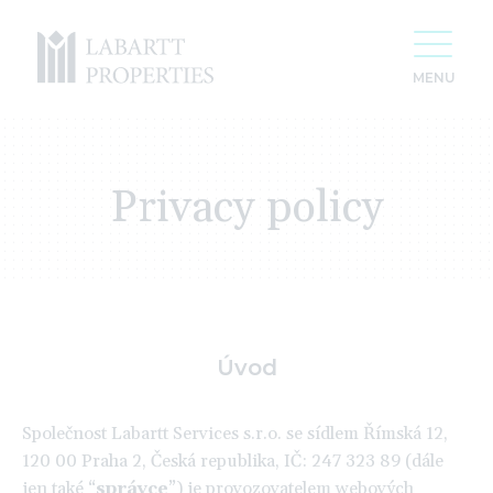
Privacy policy
Úvod
Společnost Labartt Services s.r.o. se sídlem Římská 12,
120 00 Praha 2, Česká republika, IČ: 247 323 89 (dále
For 20 years we have been creating space
for your success
jen také “
správce
”) je provozovatelem webových