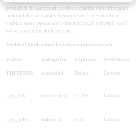
stránky – více viz funkce „Nápověda“ ve Vašem
prohlížeči. K odmítnutí cookies a zjištění více informací
mohou být také využity dostupné nástroje vytvořené
v rámci samoregulačních aktivit různých subjektů, např.
www.youronlinechoices.com/
.
Přehled konkrétních cookies používaných
Název
Kategorie
Expirace
Poskytovate
PHPSESSID
esenciální
Relace
Labartt
_rg_cok
preferenční
2 roky
Labartt
_rg_sident
statistické
1 rok
Labartt