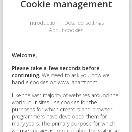
kde je to třeba, Váš dobrovolný souhlas.
Cílem používání cookies není Vás nijak omezovat, ale
naopak zpříjemnit a zkvalitnit využívání webových
stránek a přizpůsobit vzhled a fungování těchto stránek
Vašim potřebám a preferencím při každé jejich návštěvě.
Námi používané cookies rozhodně neslouží k získávání
jakýchkoli citlivých osobních údajů o Vaší osobě.
Naše webové stránky mohou využívat následující
kategorie cookies:
Esenciální (technické) cookies
– jejich použití
se uskutečňuje na základě našeho oprávněného
zájmu. Tyto cookies zajišťují funkce, bez nichž není
možné webové stránky bezpečně používat, a proto
není pro jejich použití ani třeba Vašeho souhlasu;
Preferenční cookies
– jejich použití vyžaduje
Váš předchozí dobrovolný souhlas. Tyto cookies