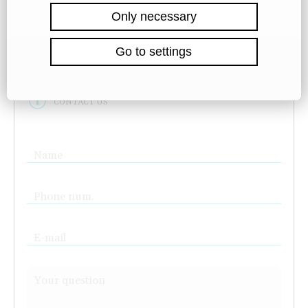
+420 721 006 195
jzajicek@labartt.com
CONTACT US
Name
Phone num.
E-mail
Your question