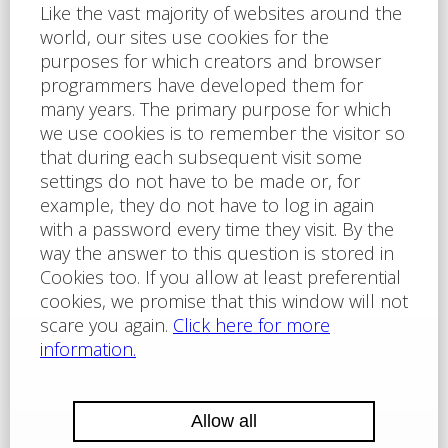
67
Usable area [m2]
Energy efficiency
B - Economical
rating
LOCALITY
BROKER
Jiří Zajíček