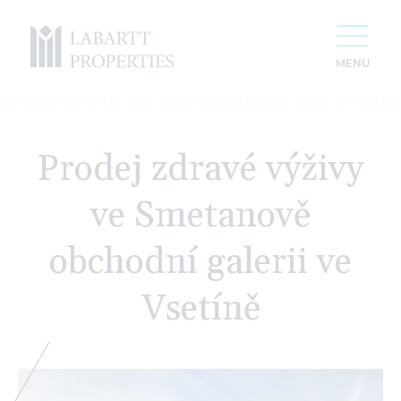
Prodej zdravé výživy
ve Smetanově
obchodní galerii ve
Vsetíně
For 20 years we have been creating space
for your success