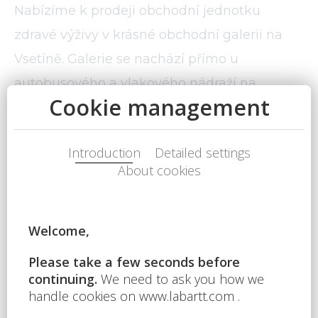
Nabízíme k prodeji obchodní jednotku
zdravé výživy v krásné obchodní galerii na
Vsetíně. Galerie se nachází přímo u
autobusového a vlakového nádraží na
Vsetíně. Obchodní jednotka je hned v
přízemí galerie u vstupu do galerie.
Obchodní jednotka je prodejná včetně
vybavení a skladu.
Send to e-mail