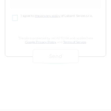
I agree to
the privacy policy
of Labartt Serices s.r.o.
The site is protected by reCAPTCHA and applies here
Google Privacy Policy
and
Terms of Service
Send