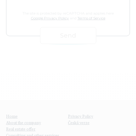
The site is protected by reCAPTCHA and applies here
Google Privacy Policy
and
Terms of Service
Send
Home
Privacy Policy
About the company
Česká verze
Real estate offer
Consulting and other services