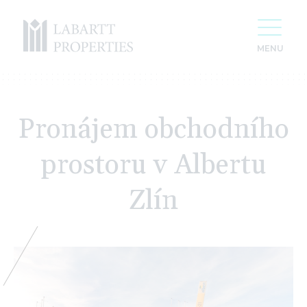
Pronájem obchodního
prostoru v Albertu
Zlín
For 20 years we have been creating space
for your success