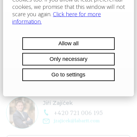
LOCALITY
BROKER
Jiří Zajíček
+420 721 006 195
jzajicek@labartt.com