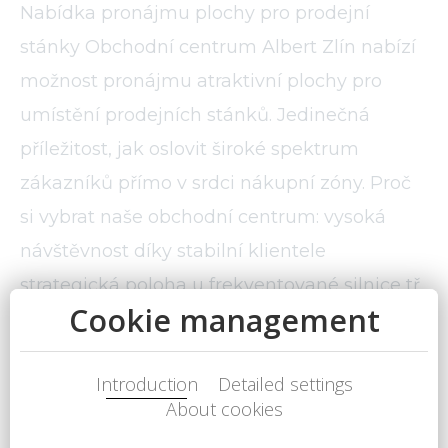
Nabídka pronájmu plochy pro prodejní
stánky Obchodní centrum Albert Zlín nabízí
možnost pronájmu atraktivní plochy pro
umístění prodejních stánků. Jedinečná
příležitost, jak oslovit široké spektrum
zákazníků přímo v srdci nákupní zóny. Proč
si vybrat naše obchodní centrum: vysoká
návštěvnost díky stabilní klientele
strategická poloha u frekventované silnice tř.
Tomáše Bati Velkokapacitní parkoviště
moderní prostředí a příjemná atmosféra
Nabízíme: plochy dle individuálních potřeb
umístění na frekventovaných místech (u