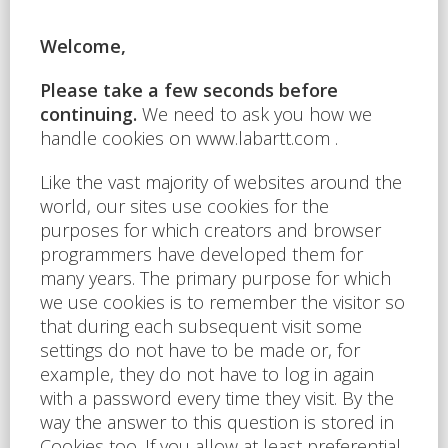
hlavního vstupu, v blízkosti hypermarketu
zajištěný přístup k elektřině a základnímu
vybavení Vhodné pro: prodej šperků, vína,
sýrů, uzenin, oříšků, zdravé výživy, telefonů,
atd.
Send to e-mail
20
Usable area [m2]
Energy efficiency
D - Unsatisfactory
rating