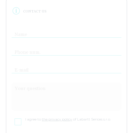
CONTACT US
Name
Phone num.
E-mail
Your question
I agree to
the privacy policy
of Labartt Serices s.r.o.